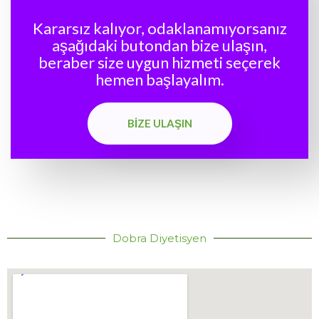
Kararsız kalıyor, odaklanamıyorsanız
aşağıdaki butondan bize ulaşın,
beraber size uygun hizmeti seçerek
hemen başlayalım.
BIZE ULAŞIN
Dobra Diyetisyen