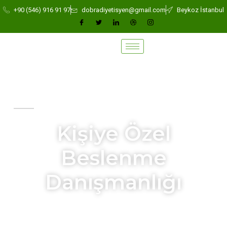
+90 (546) 916 91 97
dobradiyetisyen@gmail.com
Beykoz İstanbul
Diyetisyen Sümeyye AKTÜRK
Kişiye Özel
Beslenme
Danışmanlığı
Bağırsak sağlığı,
kadın sağlığı, kilo yönetimi